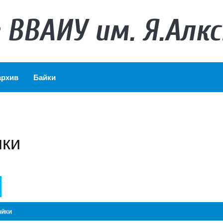
 ВВАИУ им. Я.Алкс
архив
Байки
лки