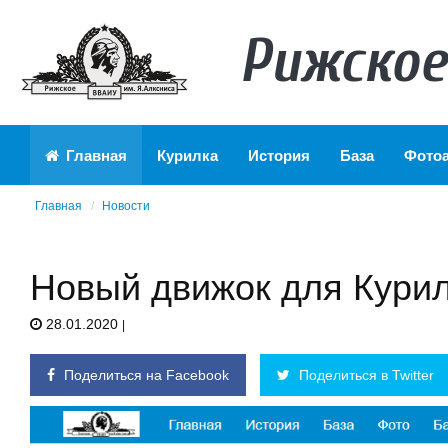
Рижское
Главная
Курилка
История
База
Фото
Главная
Новости
Новый движок для Кури
28.01.2020
|
Поделиться на Facebook
Поделиться в Twitter