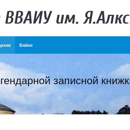
 ВВАИУ им. Я.Алкс
архив
Байки
гендарной записной книж