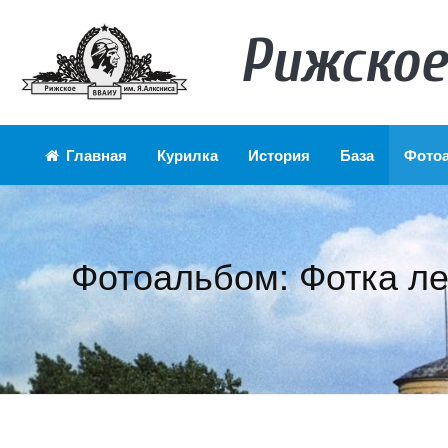
Рижское
Главная
Курилка
История
База
Фото
Фотоальбом: Фотка ле