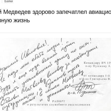
|
Байки
 Медведев здорово запечатлел авиацио
рную жизнь