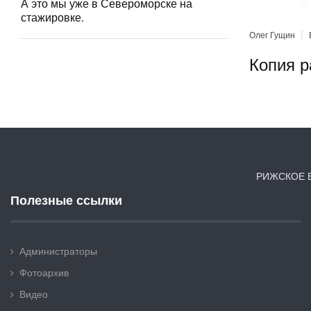
А это мы уже в Североморске на
стажировке.
|
Олег Гущин
Копия р
РИЖСКОЕ В
Полезные ссылки
Администраторы
Фотоархив
Видео