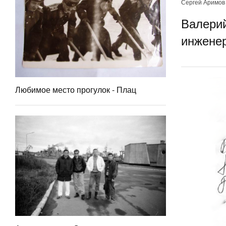
Сергей Аримов
Валерий
инжене
Любимое место прогулок - Плац