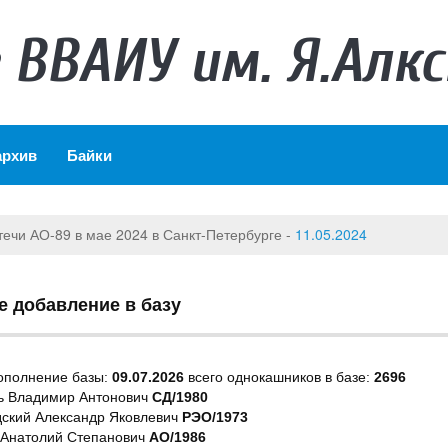
 ВВАИУ им. Я.Алкс
архив
Байки
ря Арбичева - "Шифер" -
06.07.2022
е добавление в базу
ополнение базы:
09.07.2026
всего однокашников в базе:
2696
ь Владимир Антонович
СД/1980
ский Александр Яковлевич
РЭО/1973
 Анатолий Степанович
АО/1986