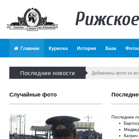
Рижское
Главная
Курилка
История
База
Фото
Последние новости
Добавлен рассказ Иго
Случайные фото
Последне
Последнее п
Бартос
Медвед
Катрич