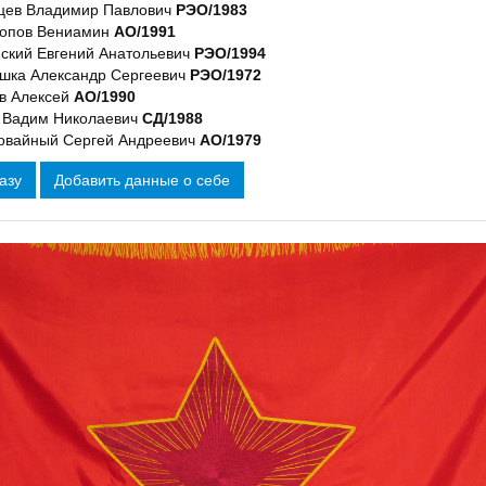
цев Владимир Павлович
РЭО/1983
опов Вениамин
АО/1991
ский Евгений Анатольевич
РЭО/1994
шка Александр Сергеевич
РЭО/1972
в Алексей
АО/1990
 Вадим Николаевич
СД/1988
овайный Сергей Андреевич
АО/1979
азу
Добавить данные о себе