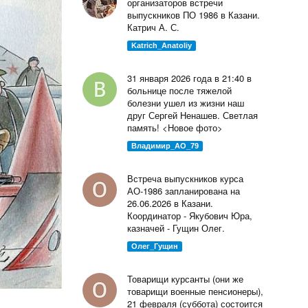
организаторов встречи
выпускников ПО 1986 в Казани.
Катрич А. С.
Katrich_Anatoliy
31 января 2026 года в 21:40 в
больнице после тяжелой
болезни ушел из жизни наш
друг Сергей Ненашев. Светлая
память! <Новое фото>
Владимир_AO_79
Встреча выпускников курса
АО-1986 запланирована на
26.06.2026 в Казани.
Координатор - Якубович Юра,
казначей - Гущин Олег.
Олег_Гущин
Товарищи курсанты (они же
товарищи военные пенсионеры),
21 февраля (суббота) состоится