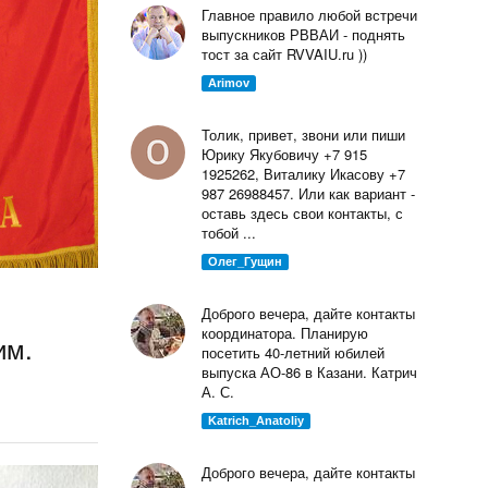
Главное правило любой встречи
выпускников РВВАИ - поднять
тост за сайт RVVAIU.ru ))
Arimov
Толик, привет, звони или пиши
Юрику Якубовичу +7 915
1925262, Виталику Икасову +7
987 26988457. Или как вариант -
оставь здесь свои контакты, с
тобой ...
Олег_Гущин
Доброго вечера, дайте контакты
координатора. Планирую
им.
посетить 40-летний юбилей
выпуска АО-86 в Казани. Катрич
А. С.
Katrich_Anatoliy
Доброго вечера, дайте контакты