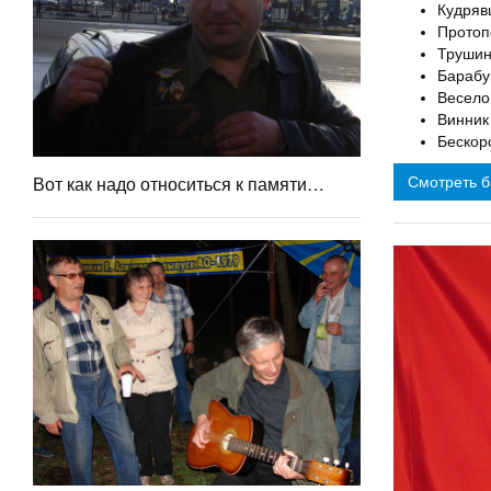
Кудряв
Протоп
Трушин
Барабу
Весело
Винник
Бескор
Вот как надо относиться к памяти…
Смотреть б