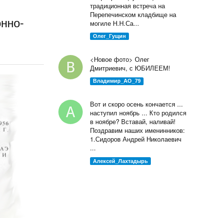
традиционная встреча на
Перепечинском кладбище на
нно-
могиле Н.Н.Са...
Олег_Гущин
<Новое фото> Олег
Дмитриевич, с ЮБИЛЕЕМ!
Владимир_AO_79
Вот и скоро осень кончается ...
наступил ноябрь ... Кто родился
в ноябре? Вставай, наливай!
Поздравим наших именинников:
1.Сидоров Андрей Николаевич
...
Алексей_Лахтадырь