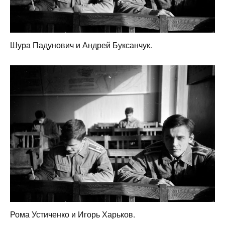
Шура Падунович и Андрей Буксанчук.
Рома Устиченко и Игорь Харьков.