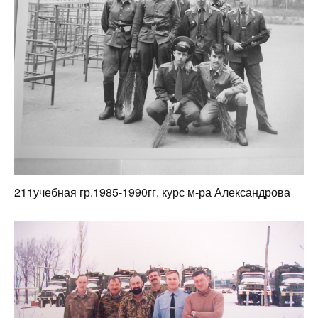
211учебная гр.1985-1990гг. курс м-ра Александрова