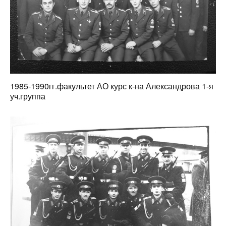
1985-1990гг.факультет АО курс к-на Александрова 1-я
уч.группа