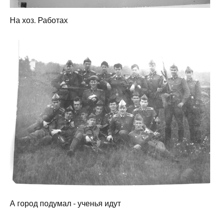
На хоз. Работах
А город подумал - ученья идут