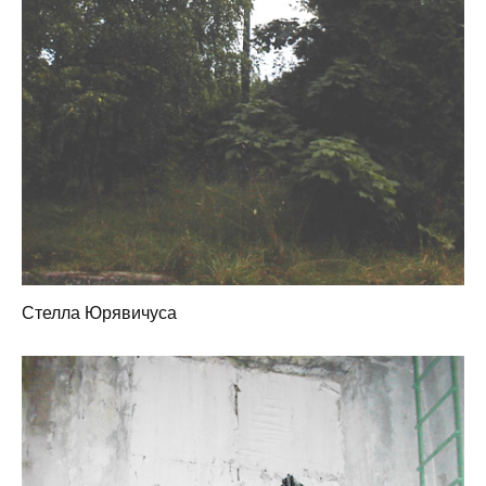
Стелла Юрявичуса