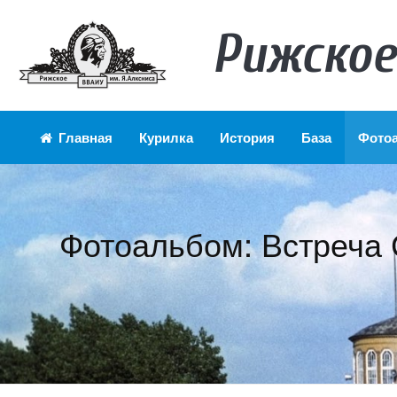
Рижское
Главная
Курилка
История
База
Фото
Фотоальбом: Встреча 