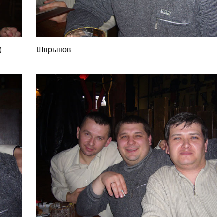
)
Шпрынов