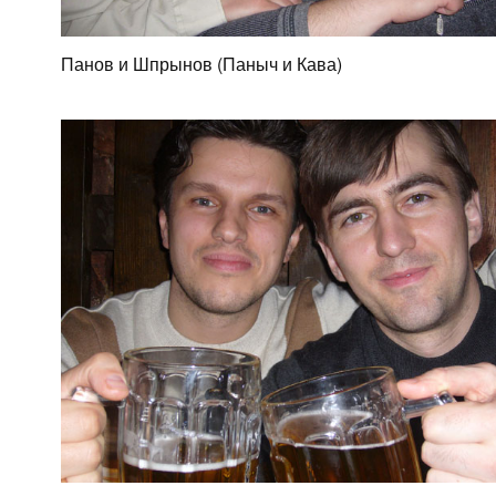
Панов и Шпрынов (Паныч и Кава)