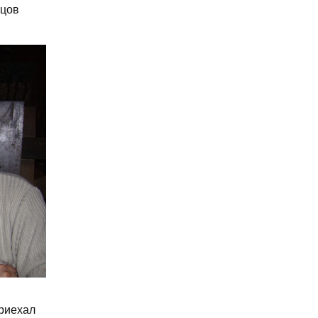
рцов
риехал