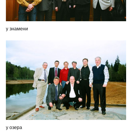
у знамени
у озера