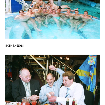
ихтиандры