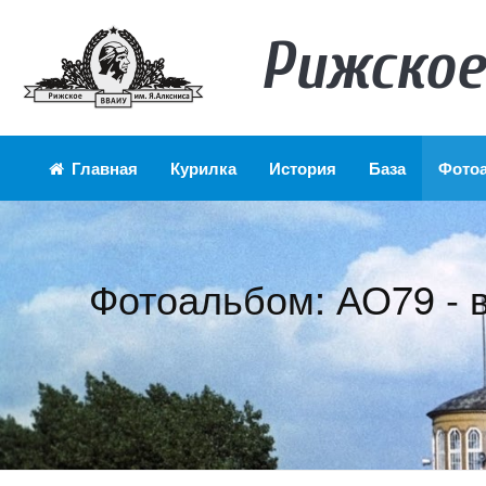
Рижское
Главная
Курилка
История
База
Фото
Фотоальбом: АО79 - 