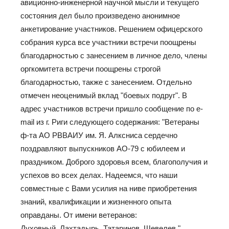
авиционно-инженерной научной мысли и текущего
состояния дел было произведено анонимное
анкетирование участников. Решением офицерского
собрания курса все участники встречи поощрены
благодарностью с занесением в личное дело, члены
оргкомитета встречи поощрены строгой
благодарностью, также с занесением. Отдельно
отмечен неоценимый вклад "боевых подруг". В
адрес участников встречи пришло сообщение по e-
mail из г. Риги следующего содержания: "Ветераны
ф-та АО РВВАИУ им. Я. Алксниса сердечно
поздравляют выпускников АО-79 с юбилеем и
праздником. Доброго здоровья всем, благополучия и
успехов во всех делах. Надеемся, что наши
совместные с Вами усилия на ниве приобретения
знаний, квалификации и жизненного опыта
оправданы. От имени ветеранов:
Духовный, Лахтадырь, Татаринов, Шевелев."