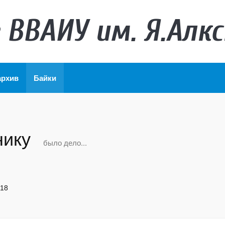
 ВВАИУ им. Я.Алкс
архив
Байки
нику
было дело...
018