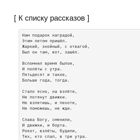
[ К списку рассказов ]
Нам подарок наградой,

Этим летом пришёл.

Жаркий, знойный, с отвагой,

Был он там, вот, зашёл.

Вспомнил время былое,

И полёты с утра.

Пятьдесят и такое,

Больше года, тогда.

Стало ясно, на взлёте,

Не потянут движки.

Не взлетишь, и пехоте,

Не поможешь, не жди.

Слава Богу, сменили,

И движки, и борта.

Рокот, взлёты, будили,

Тех, кто спал, в три утра.
