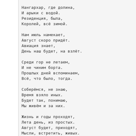
Нангархар, где долина,

И арыки с водой.

Резиденция, была,

Королей, всё зимой.

Нам июль намекает,

Август скоро придёт.

Авиация знает,

День наш будет, на взлёт.

Среди гор не летаем,

И не чиним борта.

Прошлых дней вспоминаем,

Всё, что было, тогда.

Соберёмся, не знаю,

Время взяло иных.

Будет так, понимаю,

Мы живём и за них.

Жизнь и годы проходят,

Лета день, из простых.

Август будет, приходят,

Мысли, встретить, живых.
