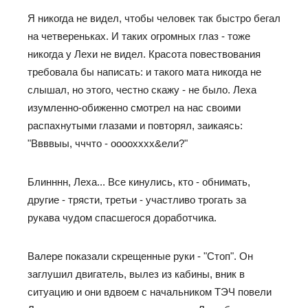
Я никогда не видел, чтобы человек так быстро бегал
на четвереньках. И таких огромных глаз - тоже
никогда у Лехи не видел. Красота повествования
требовала бы написать: и такого мата никогда не
слышал, но этого, честно скажу - не было. Леха
изумленно-обиженно смотрел на нас своими
распахнутыми глазами и повторял, заикаясь:
"Ввввыы, чччто - оооохххх&ели?"
Блинннн, Леха... Все кинулись, кто - обнимать,
другие - трясти, третьи - участливо трогать за
рукава чудом спасшегося доработчика.
Валере показали скрещенные руки - "Стоп". Он
заглушил двигатель, вылез из кабины, вник в
ситуацию и они вдвоем с начальником ТЭЧ повели