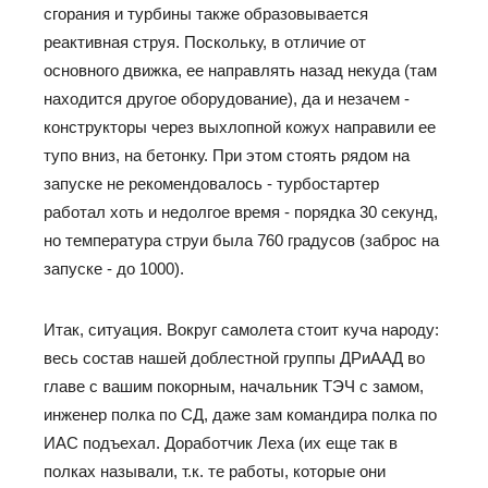
сгорания и турбины также образовывается
реактивная струя. Поскольку, в отличие от
основного движка, ее направлять назад некуда (там
находится другое оборудование), да и незачем -
конструкторы через выхлопной кожух направили ее
тупо вниз, на бетонку. При этом стоять рядом на
запуске не рекомендовалось - турбостартер
работал хоть и недолгое время - порядка 30 секунд,
но температура струи была 760 градусов (заброс на
запуске - до 1000).
Итак, ситуация. Вокруг самолета стоит куча народу:
весь состав нашей доблестной группы ДРиААД во
главе с вашим покорным, начальник ТЭЧ с замом,
инженер полка по СД, даже зам командира полка по
ИАС подъехал. Доработчик Леха (их еще так в
полках называли, т.к. те работы, которые они