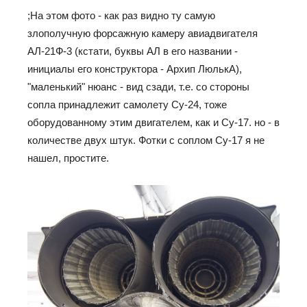
;На этом фото - как раз видно ту самую
злополучную форсажную камеру авиадвигателя
АЛ-21Ф-3 (кстати, буквы АЛ в его названии -
инициалы его конструктора - Архип ЛюлькА),
"маленький" нюанс - вид сзади, т.е. со стороны
сопла принадлежит самолету Су-24, тоже
оборудованному этим двигателем, как и Су-17. но - в
количестве двух штук. Фотки с соплом Су-17 я не
нашел, простите.