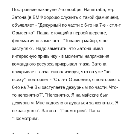
Построение накануне 7-го ноября. Начштаба, м-р
Затона (в ВМФ хорошо служить с такой фамилией),
объявляет - "Дежурный по части с 6-го на 7-е - ст.л-т
Орысенко". Паша, стоящий в первой шеренге,
флегматично замечает - "Товарищ майор, я не
заступлю". Надо заметить, что Затона имел
интересную привычку - в моменты напряжения
командного ресурса прикрывал глаза. Затона
прикрывает глаза, сигнализируя, что он уже "во
психу", повторяет - "Ст. л-т Орысенко, я повторяю, с
6-го на 7-е Вы заступаете дежурным по части. Что-
то непонятно?". "Непонятно. Я на майские был
дежурным. Мне надоело отдуваться за женатых. Я
не заступлю". Затона - "Посмотрим". Паша -
"Посмотрим".