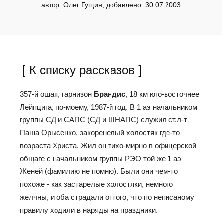
автор: Олег Гущин, добавлено: 30.07.2003
[ К списку рассказов ]
357-й ошап, гарнизон
Брандис
, 18 км юго-восточнее
Лейпцига, по-моему, 1987-й год. В 1 аэ начальником
группы СД и САПС (СД и ШНАПС) служил ст.л-т
Паша Орысенко, закоренелый холостяк где-то
возраста Христа. Жил он тихо-мирно в офицерской
общаге с начальником группы РЭО той же 1 аэ
Женей (фамилию не помню). Были они чем-то
похоже - как застарелые холостяки, немного
желчны, и оба страдали оттого, что по неписаному
правилу ходили в наряды на праздники.