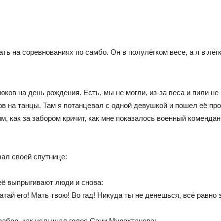
ь на соревнованиях по самбо. Он в полулёгком весе, а я в лёг
ков на день рождения. Есть, мы не могли, из-за веса и пили не
в на танцы. Там я потанцевал с одной девушкой и пошел её пр
м, как за забором кричит, как мне показалось военный комендан
ал своей спутнице:
её выпрыгивают люди и снова:
атай его! Мать твою! Во гад! Никуда ты не денешься, всё равно 
 забор, как услышал голос Сани Мурахтанова: