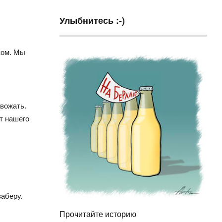
Улыбнитесь :-)
ком. Мы
овожать.
т нашего
заберу.
Прочитайте историю