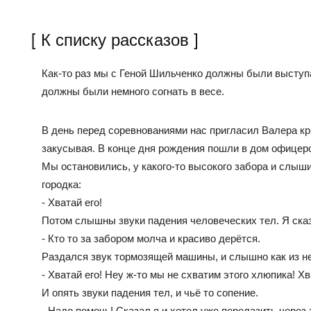
[ К списку рассказов ]
Как-то раз мы с Геной Шильченко должны были выступат
должны были немного согнать в весе.
В день перед соревнованиями нас пригласил Валера крю
закусывая. В конце дня рождения пошли в дом офицеро
Мы остановились, у какого-то высокого забора и слыши
городка:
- Хватай его!
Потом слышны звуки падения человеческих тел. Я сказ
- Кто то за забором молча и красиво дерётся.
Раздался звук тормозящей машины, и слышно как из н
- Хватай его! Неу ж-то мы не схватим этого хлюпика! Хв
И опять звуки падения тел, и чьё то сопение.
- Надо помочь! Сказал я и хотел уже перелазить через