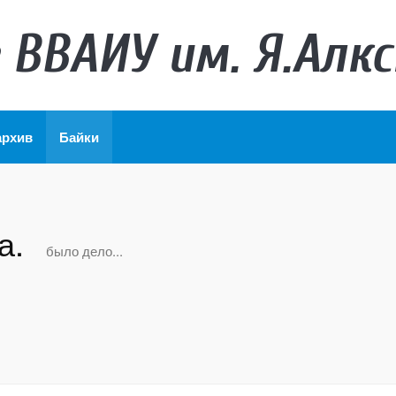
 ВВАИУ им. Я.Алкс
архив
Байки
та.
было дело...