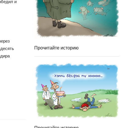
обедил и
через
Прочитайте историю
 десять
ндира
Прочитайте историю