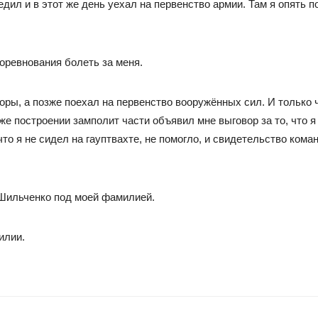
ил и в этот же день уехал на первенство армии. Там я опять п
оревнования болеть за меня.
боры, а позже поехал на первенство вооружённых сил. И только 
же построении замполит части объявил мне выговор за то, что я
 что я не сидел на гауптвахте, не помогло, и свидетельство кома
 Шильченко под моей фамилией.
илии.