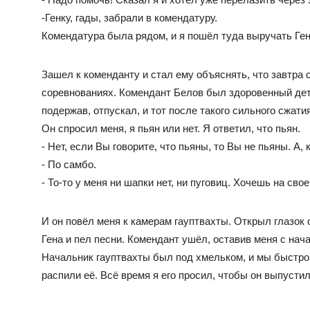
-Генку, гады, забрали в комендатуру.
Комендатура была рядом, и я пошёл туда выручать Ген
Зашел к коменданту и стал ему объяснять, что завтра
соревнованиях. Комендант Белов был здоровенный дет
подержав, отпускал, и тот после такого сильного сжати
Он спросил меня, я пьян или нет. Я ответил, что пьян.
- Нет, если Вы говорите, что пьяны, то Вы не пьяны. А
- По самбо.
- То-то у меня ни шапки нет, ни пуговиц. Хочешь на сво
И он повёл меня к камерам гауптвахты. Открыл глазок 
Гена и пел песни. Комендант ушёл, оставив меня с нач
Начальник гауптвахты был под хмельком, и мы быстро 
распили её. Всё время я его просил, чтобы он выпусти